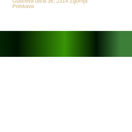
Gubčeva ulica 38, 2314 Zgornja
Polskava